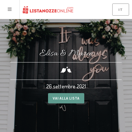
Le tue preferenze relative alla privacy
IT
Informativa sulla raccolta
ACCEDI
Elisa
&
Marco
CERCA MATRIMONIO
LISTA NOZZE
26 settembre 2021
EVENTO
VAI ALLA LISTA
RSVP
PARLA CON GLI SPOSI