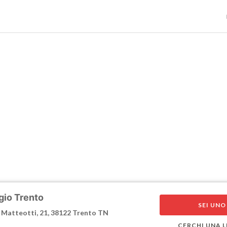
Informativa sulla raccolta
Le tue preferenze relative alla privacy
gio Trento
SEI UNO
Matteotti, 21, 38122 Trento TN
CERCHI UNA L